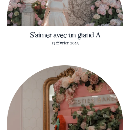
S'aimer avec un grand A
13 février 2023
séléctionner
naviguer
fermer
entrer
flèche du haut et du bas
echap